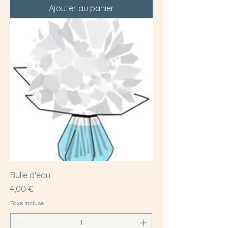
Ajouter au panier
Bulle d'eau
Prix
4,00 €
Taxe Incluse