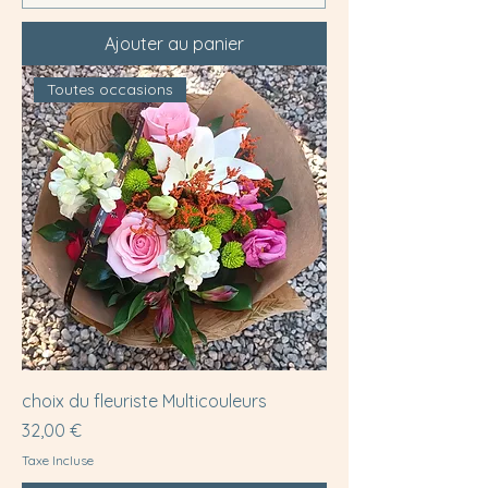
Ajouter au panier
Toutes occasions
choix du fleuriste Multicouleurs
Prix
32,00 €
Taxe Incluse