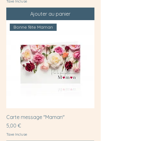
Taxe Incluse
Ajouter au panier
Bonne fête Maman
Carte message "Maman"
Prix
5,00 €
Taxe Incluse