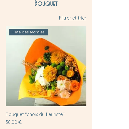
Bouquet
Filtrer et trier
Fête des Mamies
Bouquet "choix du fleuriste"
Prix
38,00 €