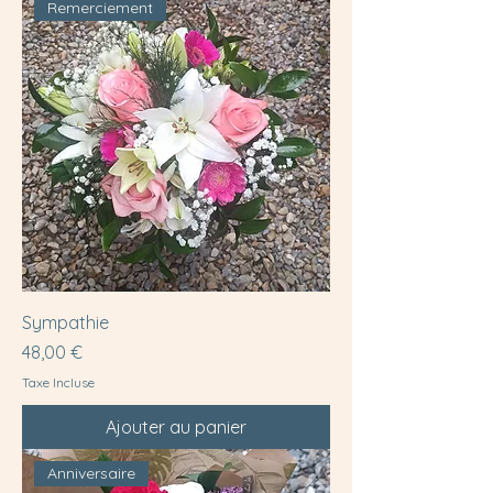
Remerciement
Sympathie
Prix
48,00 €
Taxe Incluse
Ajouter au panier
Anniversaire