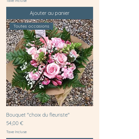
Taxe Incluse
Ajouter au panier
Toutes occasions
Bouquet "choix du fleuriste"
Prix
54,00 €
Taxe Incluse