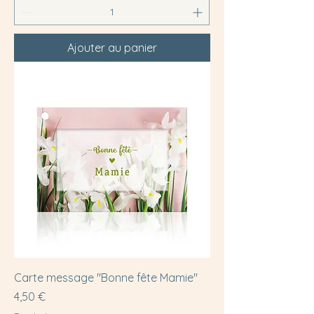
Ajouter au panier
Carte message "Bonne fête Mamie"
Prix
4,50 €