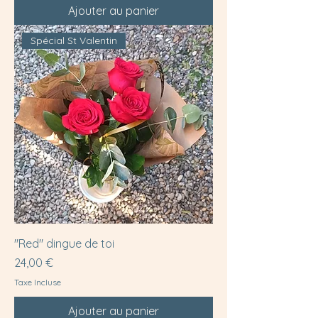
Ajouter au panier
Spécial St Valentin
"Red" dingue de toi
Prix
24,00 €
Taxe Incluse
Ajouter au panier