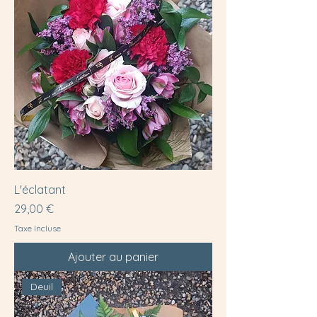
L'éclatant
Prix
29,00 €
Taxe Incluse
Ajouter au panier
Deuil