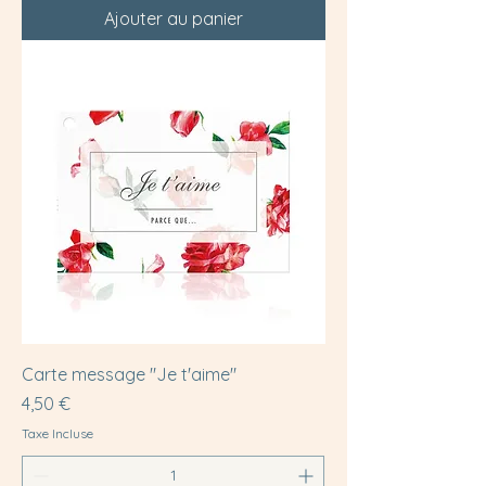
Ajouter au panier
Carte message "Je t'aime"
Prix
4,50 €
Taxe Incluse