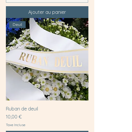
Ajouter au panier
Deuil
Ruban de deuil
Prix
10,00 €
Taxe Incluse