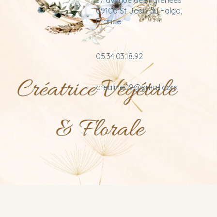
37 avenue des Pyrénées
09100 St Jean du Falga,
France
05.34.03.18.92
crealine09@gmail.com