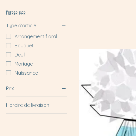
Filtrer par
Type d'article
Arrangement floral
Bouquet
Deuil
Mariage
Naissance
Prix
Horaire de livraison
4 €
45 €
Après-midi (de 13h à
20h)
Dans la journée (avant