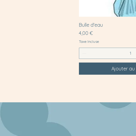
20h)
Matin (avant 13h)
Bulle d'eau
Prix
4,00 €
Taxe Incluse
Ajouter au