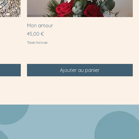
Mon amour
Prix
45,00 €
Taxe Incluse
Ajouter au panier