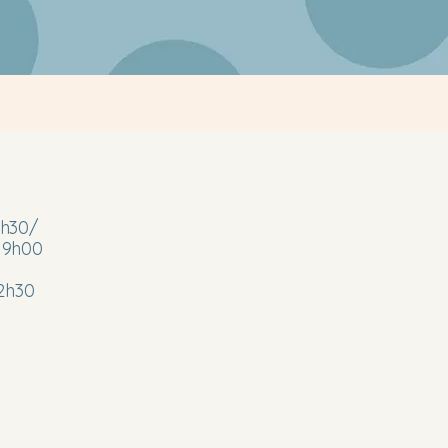
12h30/
00
h30