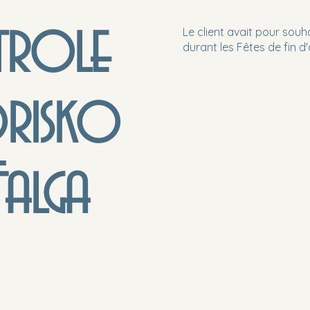
trole
Le client avait pour souh
durant les Fêtes de fin d
orisko
Falga