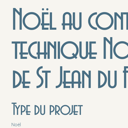
Noël au con
technique N
de St Jean du 
Type du projet
Noël